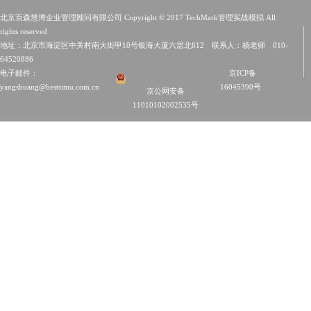
北京百森慧博企业管理顾问有限公司 Copyright © 2017 TechMark管理实战模拟 All
rights reserved
地址：北京市海淀区中关村南大街甲10号银海大厦六层北612 联系人：杨老师 010-
64520886
电子邮件：
京ICP备
yangshuang@bestsimu.com.cn
16045390号
京公网安备
11010102002535号