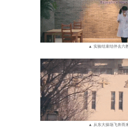
▲ 实验结束结伴去六
▲ 从东大操场飞奔而