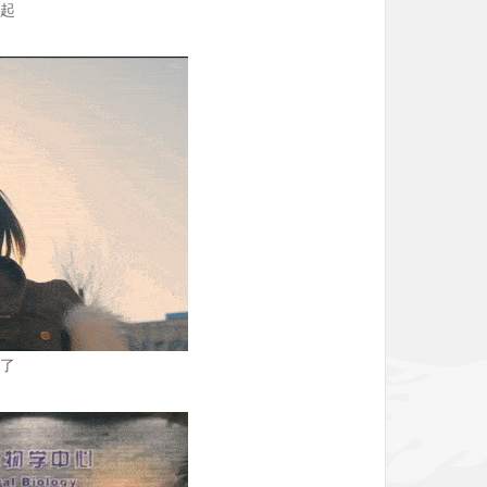
响起
发了