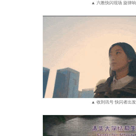
▲ 六教快闪现场 旋律
▲ 收到讯号 快闪者出