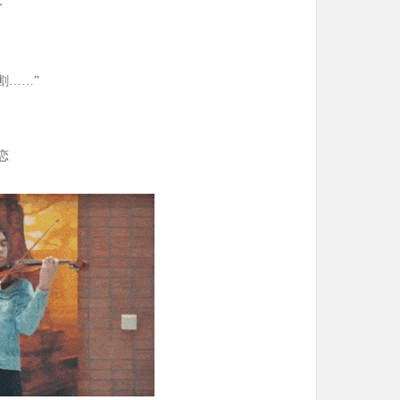
分
割……”
恋