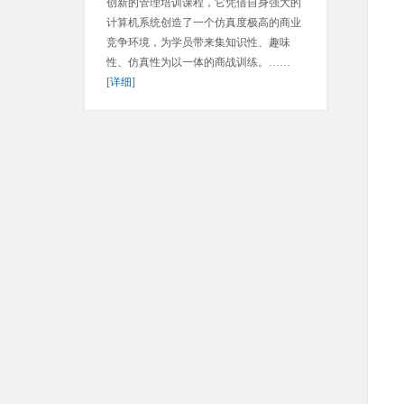
创新的管理培训课程，它凭借自身强大的
计算机系统创造了一个仿真度极高的商业
竞争环境，为学员带来集知识性、趣味
性、仿真性为以一体的商战训练。……
[
详细
]