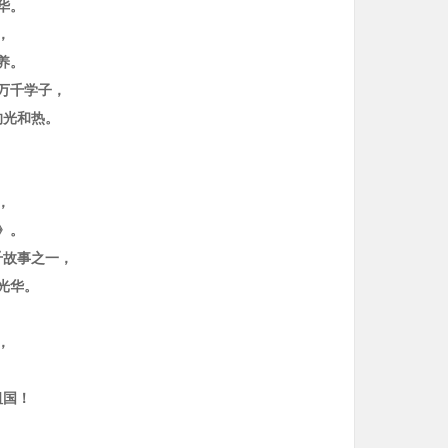
芳华。
，
养。
万千学子，
的光和热。
，
，
》。
千故事之一，
光华。
，
，
祖国！